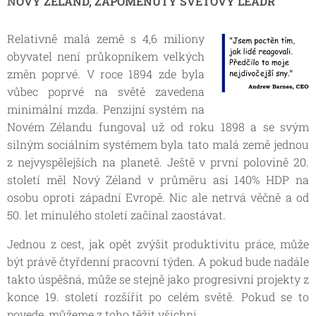
N
OVÝ ZÉLAND, ZAPOMENUTÝ SVĚTOVÝ LEADR
Relativně malá země s 4,6 miliony
obyvatel není průkopníkem velkých
změn poprvé. V roce 1894 zde byla
vůbec poprvé na světě zavedena
minimální mzda. Penzijní systém na
Novém Zélandu fungoval už od roku 1898 a se svým
silným sociálním systémem byla tato malá země jednou
z nejvyspělejších na planetě. Ještě v první polovině 20.
století měl Nový Zéland v průměru asi 140% HDP na
osobu oproti západní Evropě. Nic ale netrvá věčně a od
50. let minulého století začínal zaostávat.
Jednou z cest, jak opět zvýšit produktivitu práce, může
být právě čtyřdenní pracovní týden. A pokud bude nadále
takto úspěšná, může se stejně jako progresivní projekty z
konce 19. století rozšířit po celém světě. Pokud se to
povede, můžeme z toho těžit všichni.