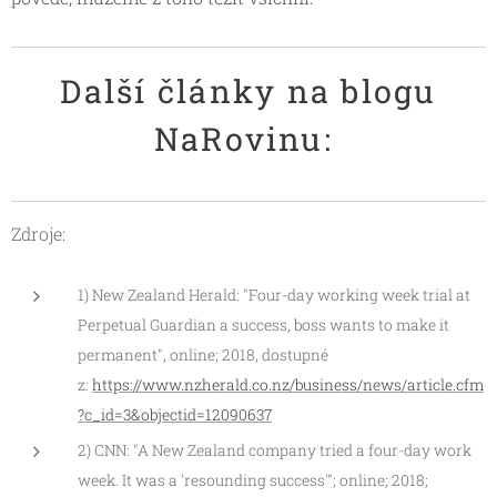
Další články na blogu
NaRovinu:
Zdroje:
1) New Zealand Herald: "Four-day working week trial at
Perpetual Guardian a success, boss wants to make it
permanent", online; 2018, dostupné
z:
https://www.nzherald.co.nz/business/news/article.cfm
?c_id=3&objectid=12090637
2) CNN: "A New Zealand company tried a four-day work
week. It was a 'resounding success'"; online; 2018;