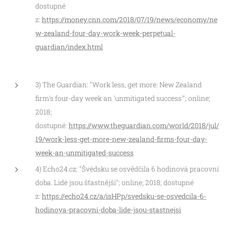
dostupné
z:
https://money.cnn.com/2018/07/19/news/economy/ne
w-zealand-four-day-work-week-perpetual-
guardian/index.html
3) The Guardian:
"
Work less, get more: New Zealand
firm's four-day week an 'unmitigated success'"; online;
2018;
dostupné:
https://www.theguardian.com/world/2018/jul/
19/work-less-get-more-new-zealand-firms-four-day-
week-an-unmitigated-success
4) Echo24.cz: "Švédsku se osvědčila 6 hodinová pracovní
doba. Lidé jsou šťastnější"; online; 2018; dostupné
z:
https://echo24.cz/a/isHPp/svedsku-se-osvedcila-6-
hodinova-pracovni-doba-lide-jsou-stastnejsi