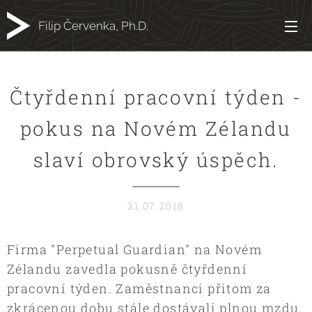
Filip Červenka, Ph.D.
Čtyřdenní pracovní týden -
pokus na Novém Zélandu
slaví obrovský úspěch.
21.07.2018
Firma "Perpetual Guardian" na Novém
Zélandu zavedla pokusně čtyřdenní
pracovní týden. Zaměstnanci přitom za
zkrácenou dobu stále dostávali plnou mzdu.