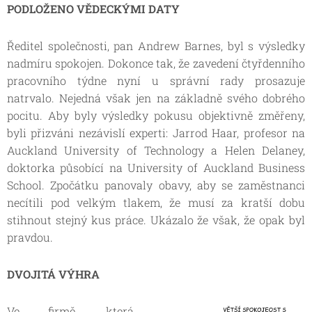
PODLOŽENO VĚDECKÝMI DATY
Ředitel společnosti, pan Andrew Barnes, byl s výsledky
nadmíru spokojen. Dokonce tak, že zavedení čtyřdenního
pracovního týdne nyní u správní rady prosazuje
natrvalo. Nejedná však jen na základně svého dobrého
pocitu. Aby byly výsledky pokusu objektivně změřeny,
byli přizváni nezávislí experti: Jarrod Haar, profesor na
Auckland University of Technology a Helen Delaney,
doktorka působící na University of Auckland Business
School. Zpočátku panovaly obavy, aby se zaměstnanci
necítili pod velkým tlakem, že musí za kratší dobu
stihnout stejný kus práce. Ukázalo že však, že opak byl
pravdou.
DVOJITÁ VÝHRA
Ve firmě, která