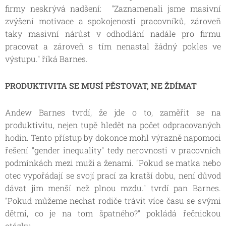
firmy neskrývá nadšení:
"Zaznamenali jsme masivní
zvýšení motivace a spokojenosti pracovníků, zároveň
taky masivní nárůst v odhodlání nadále pro firmu
pracovat a zároveň s tím nenastal žádný pokles ve
výstupu."
říká Barne
s.
PRODUKTIVITA SE MUSÍ PĚSTOVAT, NE ŽDÍMAT
Andew Barnes tvrdí, že jde o to, zaměřit se na
produktivitu, nejen tupě hledět na počet odpracovaných
hodin. Tento přístup by dokonce mohl výrazně napomoci
řešení "gender inequality" tedy nerovnosti v pracovních
podmínkách mezi muži a ženami.
"Pokud se matka nebo
otec vypořádají se svojí prací za kratší dobu, není důvod
dávat jim menší než plnou mzdu."
tvrdí pan Barnes.
"Pokud můžeme nechat rodiče trávit více času se svými
dětmi, co je na tom špatného?"
pokládá řečnickou
otázku.