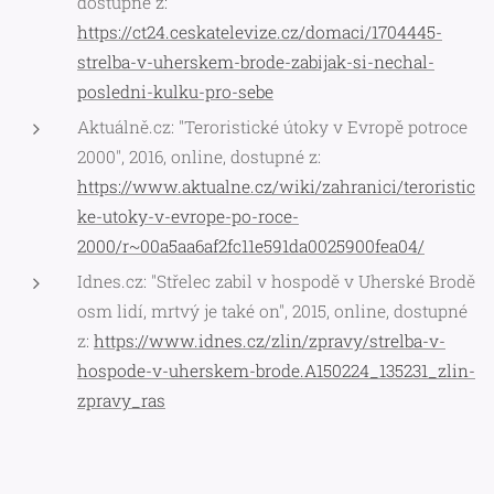
dostupné z:
https://ct24.ceskatelevize.cz/domaci/1704445-
strelba-v-uherskem-brode-zabijak-si-nechal-
posledni-kulku-pro-sebe
Aktuálně.cz: "Teroristické útoky v Evropě potroce
2000", 2016, online, dostupné z:
https://www.aktualne.cz/wiki/zahranici/teroristic
ke-utoky-v-evrope-po-roce-
2000/r~00a5aa6af2fc11e591da0025900fea04/
Idnes.cz: "Střelec zabil v hospodě v Uherské Brodě
osm lidí, mrtvý je také on", 2015, online, dostupné
z:
https://www.idnes.cz/zlin/zpravy/strelba-v-
hospode-v-uherskem-brode.A150224_135231_zlin-
zpravy_ras