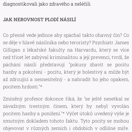
diagnostikovali jako zdravého a neléčili.
JAK NEROVNOST PLODÍ NÁSILÍ
Co přesně vede jedince aby spáchal takto ohavný čin? Co
se děje v hlavě násilníka nebo teroristy? Psychiatr James
Gilligan z lékařské fakulty na Harvardu, který se více
než třicet let zabýval kriminalitou a její prevencí, tvrdí, že
páchání násilí představují
"pokusy zbavit se pocitu
hanby a pokoření - pocitu, který je bolestivý a může být
až zdrcující a nesnesitelný - a nahradit ho jeho opakem,
pocitem hrdosti."
*
Zmíněný profesor dokonce říká, že
"se ještě nesetkal se
závažným trestným činem, který by nebyl vyvolán
pocitem hanby a ponížení."
* Výčet útoků uvedený výše je
smutným dokladem tohoto faktu. Tyto pocity se mohou
objevovat v různých zemích i obdobích v odlišné míře.