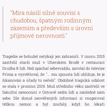
"Míra násilí silně souvisí s
chudobou, špatným rodinným
zázemím a především s úrovní
příjmové nerovnosti."
Tragédie se bohužel netýkají jen zahraničí. V únoru 2015
zastřelil starší muž v Uherském Brodě v restauraci
Družba 8 lidí. Než spáchal sebevraždu, zavolal do televize
Prima a vysvětloval, že:
"... mu spousta lidí ubližuje, že je
šikanován a úřady to neřeší"
. Obdobně tragická událost
se stala v prosinci 2019. Muž středního věku zastřelil ve
fakultní nemocnici v Ostravě sedm lidí a následně sám
sebe. Dle dosud neověřených informací si vsugeroval
těžkou nemoc a byl zoufalý, když ho lékaři