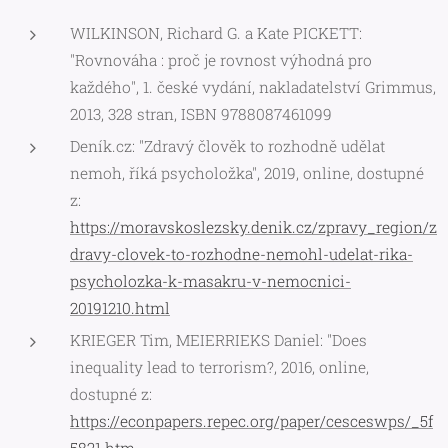
WILKINSON, Richard G. a Kate PICKETT:
"Rovnováha : proč je rovnost výhodná pro
každého"
, 1. české vydání, nakladatelství Grimmus,
2013, 328 stran, ISBN 9788087461099
Deník.cz: "Zdravý člověk to rozhodně udělat
nemoh, říká psycholožka", 2019, online, dostupné
z:
https://moravskoslezsky.denik.cz/zpravy_region/z
dravy-clovek-to-rozhodne-nemohl-udelat-rika-
psycholozka-k-masakru-v-nemocnici-
20191210.html
KRIEGER Tim, MEIERRIEKS Daniel:
"Does
inequality lead to terrorism?, 2016, online,
dostupné z:
https://econpapers.repec.org/paper/cesceswps/_5f
5821.htm