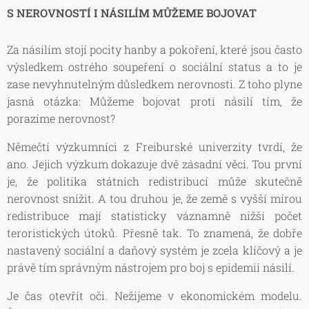
S NEROVNOSTÍ I NÁSILÍM MŮŽEME BOJOVAT
Za násilím stojí pocity hanby a pokoření, které jsou často
výsledkem ostrého soupeření o sociální status a to je
zase nevyhnutelným důsledkem nerovnosti. Z toho plyne
jasná otázka: Můžeme bojovat proti násilí tím, že
porazíme nerovnost?
Němečtí výzkumníci z Freiburské univerzity tvrdí, že
ano. Jejich výzkum dokazuje dvě zásadní věci. Tou první
je, že politika státních redistribucí může skutečně
nerovnost snížit. A tou druhou je, že země s vyšší mírou
redistribuce mají statisticky váznamně nižší počet
teroristických útoků. Přesně tak. To znamená, že dobře
nastavený sociální a daňový systém je zcela klíčový a je
právě tím správným nástrojem pro boj s epidemií násilí.
Je čas otevřít oči. Nežijeme v ekonomickém modelu.