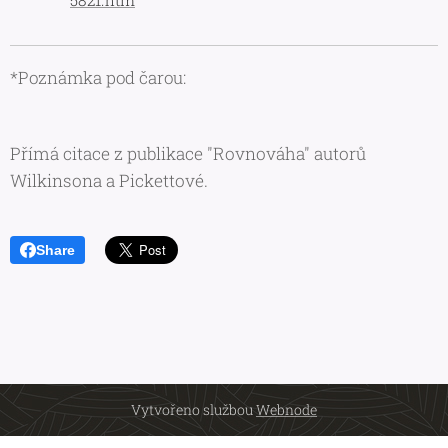
*Poznámka pod čarou:
Přímá citace z publikace "Rovnováha" autorů
Wilkinsona a Pickettové.
Share
Vytvořeno službou
Webnode