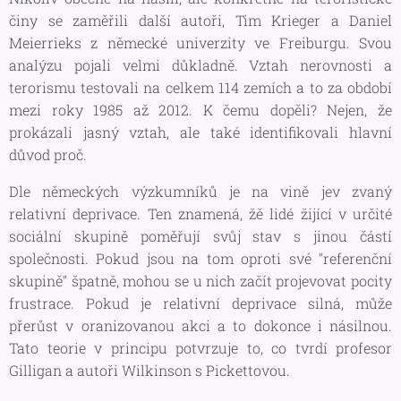
činy se zaměřili další autoři, Tim Krieger a Daniel
Meierrieks z německé univerzity ve Freiburgu. Svou
analýzu pojali velmi důkladně. Vztah nerovnosti a
terorismu testovali na celkem 114 zemích a to za období
mezi roky 1985 až 2012. K čemu dopěli? Nejen, že
prokázali jasný vztah, ale také identifikovali hlavní
důvod proč.
Dle německých výzkumníků je na vině jev zvaný
relativní deprivace. Ten znamená, žě lidé žijící v určité
sociální skupině poměřují svůj stav s jinou částí
společnosti. Pokud jsou na tom oproti své "referenční
skupině" špatně, mohou se u nich začít projevovat pocity
frustrace. Pokud je relativní deprivace silná, může
přerůst v oranizovanou akci a to dokonce i násilnou.
Tato teorie v principu potvrzuje to, co tvrdí profesor
Gilligan a autoři Wilkinson s Pickettovou.