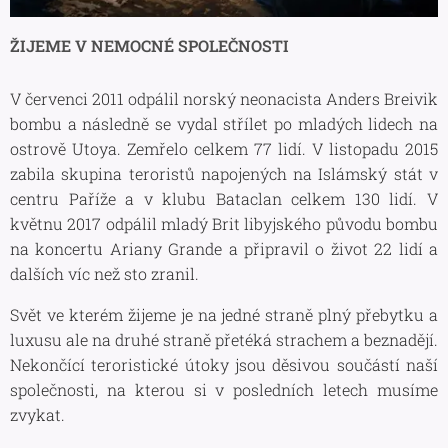
ŽIJEME V NEMOCNÉ SPOLEČNOSTI
V červenci 2011 odpálil norský neonacista Anders Breivik
bombu a následně se vydal střílet po mladých lidech na
ostrově Utoya. Zemřelo celkem 77 lidí. V listopadu 2015
zabila skupina teroristů napojených na Islámský stát v
centru Paříže a v klubu Bataclan celkem 130 lidí. V
květnu 2017 odpálil mladý Brit libyjského původu bombu
na koncertu Ariany Grande a připravil o život 22 lidí a
dalších víc než sto zranil.
Svět ve kterém žijeme je na jedné straně plný přebytku a
luxusu ale na druhé straně přetéká strachem a beznadějí.
Nekončící teroristické útoky jsou děsivou součástí naší
společnosti, na kterou si v posledních letech musíme
zvykat.