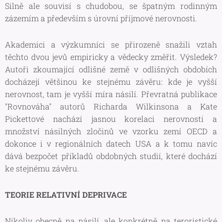
Silně ale souvisí s chudobou, se špatným rodinným
zázemím a především s úrovní příjmové nerovnosti.
Akademici a výzkumníci se přirozeně snažili vztah
těchto dvou jevů empiricky a vědecky změřit. Výsledek?
Autoři zkoumající odlišné země v odlišných obdobích
docházejí většinou ke stejnému závěru: kde je vyšší
nerovnost, tam je vyšší míra násilí. Převratná publikace
"Rovnováha" autorů Richarda Wilkinsona a Kate
Pickettové nachází jasnou korelaci nerovnosti a
množství násilných zločinů ve vzorku zemí OECD a
dokonce i v regionálních datech USA a k tomu navíc
dává bezpočet příkladů obdobných studií, které dochází
ke stejnému závěru.
TEORIE RELATIVNÍ DEPRIVACE
Nikoliv obecně na násilí, ale konkrétně na teroristické