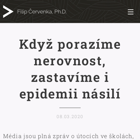
Filip Červenka, Ph.D.
Když porazíme
nerovnost,
zastavíme i
epidemii násilí
08.03.2020
Média jsou plná zpráv o útocích ve školách,