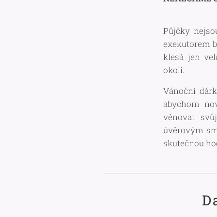
Půjčky nejso
exekutorem b
klesá jen ve
okolí.
Vánoční dárk
abychom nov
věnovat svů
úvěrovým sml
skutečnou ho
D