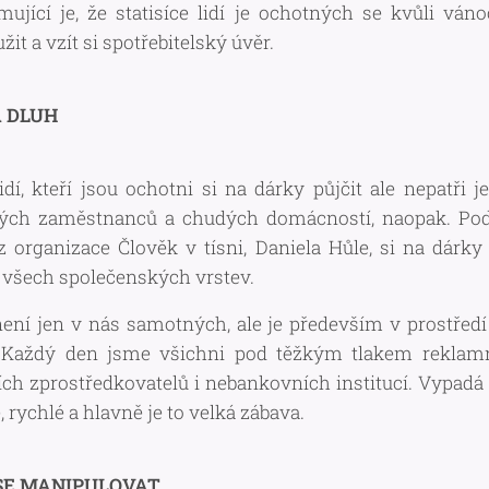
rmující je, že statisíce lidí je ochotných se kvůli v
it a vzít si spotřebitelský úvěr.
A DLUH
lidí, kteří jsou ochotni si na dárky půjčit ale nepatři 
ých zaměstnanců a chudých domácností, naopak. Pod
z organizace Člověk v tísni, Daniela Hůle, si na dárky
ze všech společenských vrstev.
ení jen v nás samotných, ale je především v prostřed
 Každý den jsme všichni pod těžkým tlakem reklam
ích zprostředkovatelů i nebankovních institucí. Vypadá to
 rychlé a hlavně je to velká zábava.
SE MANIPULOVAT