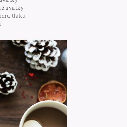
né svátky
lému tlaku
t.