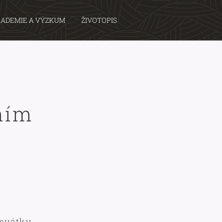
ADEMIE A VÝZKUM
ŽIVOTOPIS
ním
 svátky