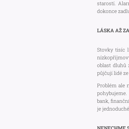
starostí. Ala
dokonce zadluž
LÁSKA AŽ Z
Stovky tisíc 
nízkopříjmov
oblast dluhů 
půjčují lidé 
Problém ale n
pohybujeme.
bank, finančn
je jednoduché,
NENECHME 