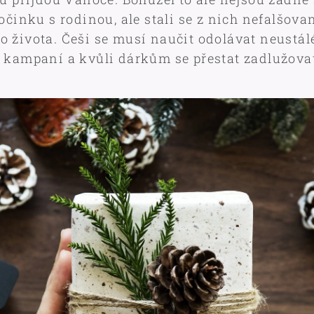
očinku s rodinou, ale stali se z nich nefalšova
 života. Češi se musí naučit odolávat neustá
 kampaní a kvůli dárkům se přestat zadlužova