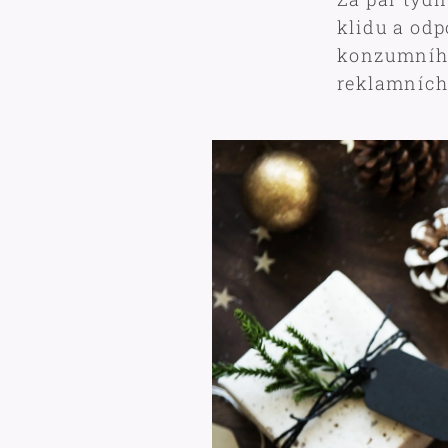
klidu a odp
konzumního
reklamních