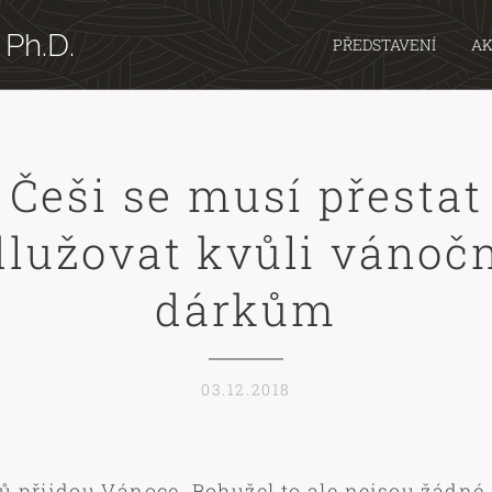
 Ph.D.
PŘEDSTAVENÍ
AK
Češi se musí přestat
dlužovat kvůli vánoč
dárkům
03.12.2018
ů přijdou Vánoce. Bohužel to ale nejsou žádné