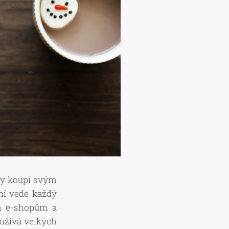
rky koupí svým
ení vede každý
m e-shopům a
 užívá velkých