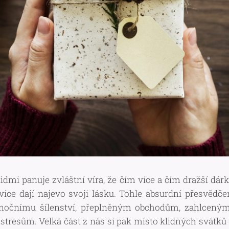
dmi panuje zvláštní víra, že čím více a čím dražší dá
více dají najevo svoji lásku. Tohle absurdní přesvědč
ánočnímu šílenství, přeplněným obchodům, zahlcený
resům. Velká část z nás si pak místo klidných svátků