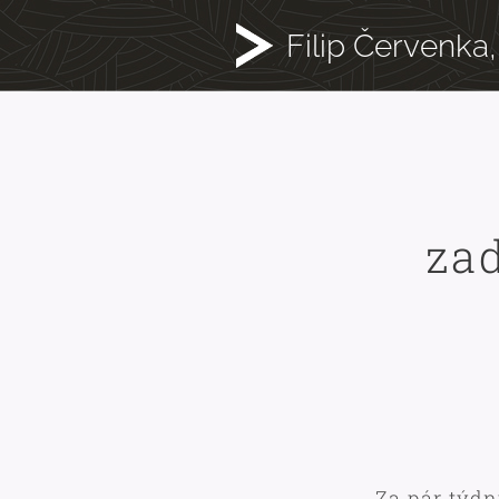
Filip Červenka,
za
Za pár týdn