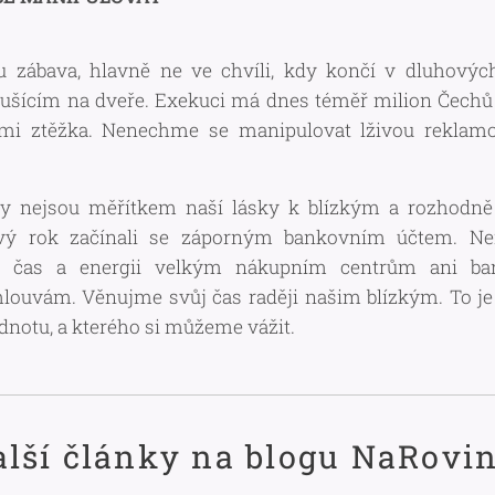
u zábava, hlavně ne ve chvíli, kdy končí v dluhovýc
ušícím na dveře. Exekuci má dnes téměř milion Čechů a
lmi ztěžka. Nenechme se manipulovat lživou reklam
y nejsou měřítkem naší lásky k blízkým a rozhodně 
ý rok začínali se záporným bankovním účtem. N
j čas a energii velkým nákupním centrům ani b
ouvám. Věnujme svůj čas raději našim blízkým. To je 
dnotu, a kterého si můžeme vážit.
alší články na blogu NaRovin