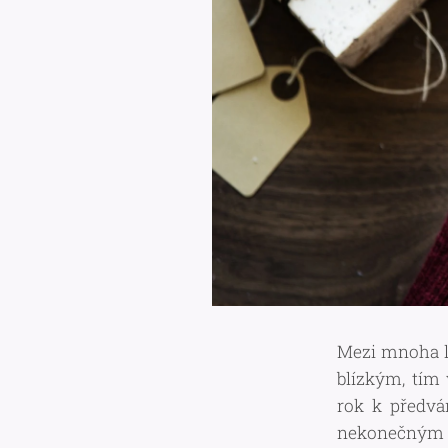
Mezi mnoha li
blízkým, tím 
rok k předv
nekonečným st