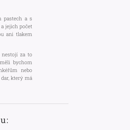
h pastech a s
 jejich počet
ou ani tlakem
nestojí za to
eměli bychom
ankéřům nebo
dar, který má
u: