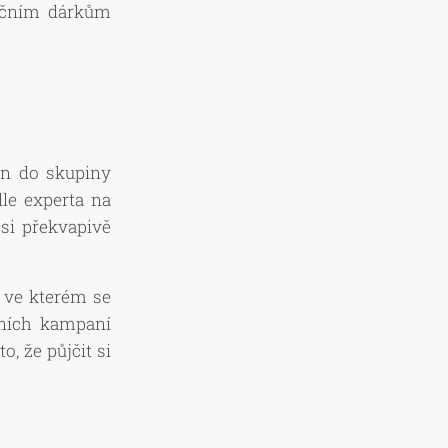
ánočním dárkům
jen do skupiny
le experta na
 si překvapivě
í ve kterém se
ních kampaní
, že půjčit si