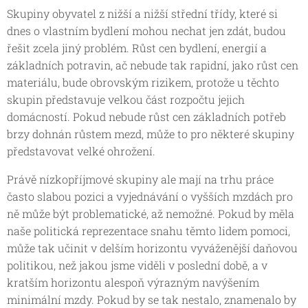
Skupiny obyvatel z nižší a nižší střední třídy, které si
dnes o vlastním bydlení mohou nechat jen zdát, budou
řešit zcela jiný problém. Růst cen bydlení, energií a
základních potravin, ač nebude tak rapidní, jako růst cen
materiálu, bude obrovským rizikem, protože u těchto
skupin představuje velkou část rozpočtu jejich
domácností. Pokud nebude růst cen základních potřeb
brzy dohnán růstem mezd, může to pro některé skupiny
představovat velké ohrožení.
Právě nízkopříjmové skupiny ale mají na trhu práce
často slabou pozici a vyjednávání o vyšších mzdách pro
ně může být problematické, až nemožné. Pokud by měla
naše politická reprezentace snahu těmto lidem pomoci,
může tak učinit v delším horizontu vyváženější daňovou
politikou, než jakou jsme viděli v poslední době, a v
kratším horizontu alespoň výrazným navýšením
minimální mzdy. Pokud by se tak nestalo, znamenalo by