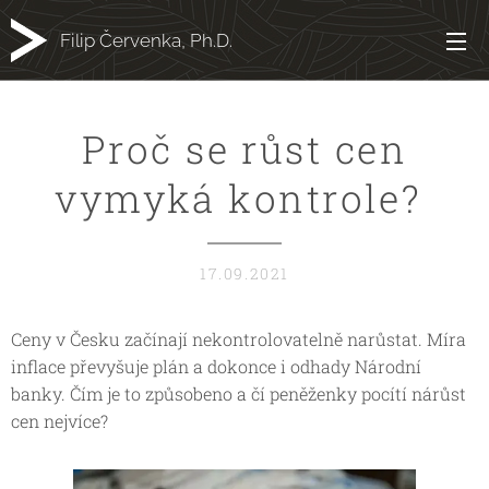
Filip Červenka, Ph.D.
Proč se růst cen
vymyká kontrole?
17.09.2021
Ceny v Česku začínají nekontrolovatelně narůstat. Míra
inflace převyšuje plán a dokonce i odhady Národní
banky. Čím je to způsobeno a čí peněženky pocítí nárůst
cen nejvíce?