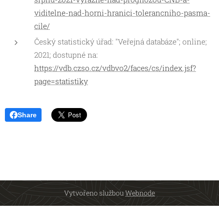
viditelne-nad-horni-hranici-tolerancniho-pasma-
cile/
Český statistický úřad: "Veřejná databáze"; online;
2021; dostupné na:
https://vdb.czso.cz/vdbvo2/faces/cs/index.jsf?
page=statistiky
Share
Vytvořeno službou
Webnode