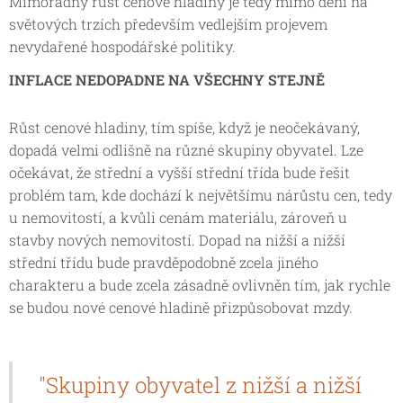
Mimořádný růst cenové hladiny je tedy mimo dění na
světových trzích především vedlejším projevem
nevydařené hospodářské politiky.
INFLACE NEDOPADNE NA VŠECHNY STEJNĚ
Růst cenové hladiny, tím spíše, když je neočekávaný,
dopadá velmi odlišně na různé skupiny obyvatel. Lze
očekávat, že střední a vyšší střední třída bude řešit
problém tam, kde dochází k největšímu nárůstu cen, tedy
u nemovitostí, a kvůli cenám materiálu, zároveň u
stavby nových nemovitostí. Dopad na nižší a nižší
střední třídu bude pravděpodobně zcela jiného
charakteru a bude zcela zásadně ovlivněn tím, jak rychle
se budou nové cenové hladině přizpůsobovat mzdy.
"Skupiny obyvatel z nižší a nižší