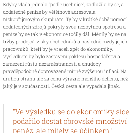
Kdyby vláda jednala "podle učebnice", zadlužila by se, a
dodatečné peníze by většinově adresovala
nízkopříjmovým skupinám. Ty by v krátké době pomocí
dodatečných zdrojů pokryly svou nezbytnou spotřebu a
peníze by se tak v ekonomice točily dál. Měnily by se na
tržby prodejců, zisky obchodníků a následně mzdy jejich
pracovníků, kteří by je vraceli zpět do ekonomiky.
Výsledkem by bylo zastavení poklesu hospodářství a
zamezení růstu nezaměstnanosti a chudoby,
pravděpodobně doprovázené mírně zvýšenou inflací. Na
druhou stranu ale za cenu výrazně menšího deficitu, než
jaký je v současnosti. Česká cesta ale vypadala jinak.
"Ve výsledku se do ekonomiky sice
podařilo dostat obrovské množství
peněz, ale míjely se účinkem."