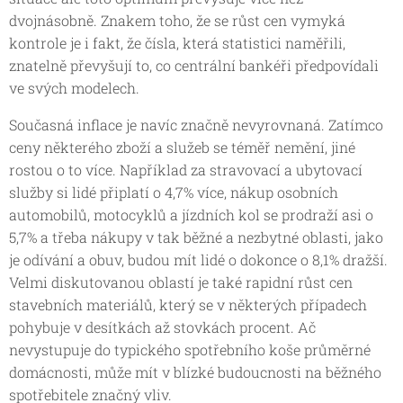
dvojnásobně. Znakem toho, že se růst cen vymyká
kontrole je i fakt, že čísla, která statistici naměřili,
znatelně převyšují to, co centrální bankéři předpovídali
ve svých modelech.
Současná inflace je navíc značně nevyrovnaná. Zatímco
ceny některého zboží a služeb se téměř nemění, jiné
rostou o to více. Například za stravovací a ubytovací
služby si lidé připlatí o 4,7% více, nákup osobních
automobilů, motocyklů a jízdních kol se prodraží asi o
5,7% a třeba nákupy v tak běžné a nezbytné oblasti, jako
je odívání a obuv, budou mít lidé o dokonce o 8,1% dražší.
Velmi diskutovanou oblastí je také rapidní růst cen
stavebních materiálů, který se v některých případech
pohybuje v desítkách až stovkách procent. Ač
nevystupuje do typického spotřebního koše průměrné
domácnosti, může mít v blízké budoucnosti na běžného
spotřebitele značný vliv.