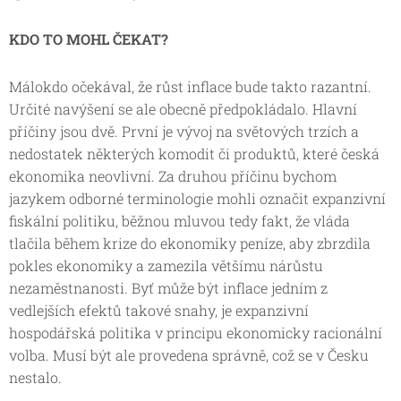
KDO TO MOHL ČEKAT?
Málokdo očekával, že růst inflace bude takto razantní.
Určité navýšení se ale obecně předpokládalo. Hlavní
příčiny jsou dvě. První je vývoj na světových trzích a
nedostatek některých komodit či produktů, které česká
ekonomika neovlivní. Za druhou příčinu bychom
jazykem odborné terminologie mohli označit expanzivní
fiskální politiku, běžnou mluvou tedy fakt, že vláda
tlačila během krize do ekonomiky peníze, aby zbrzdila
pokles ekonomiky a zamezila většímu nárůstu
nezaměstnanosti. Byť může být inflace jedním z
vedlejších efektů takové snahy, je expanzivní
hospodářská politika v principu ekonomicky racionální
volba. Musí být ale provedena správně, což se v Česku
nestalo.