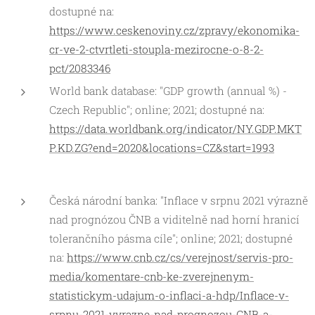
dostupné na:
https://www.ceskenoviny.cz/zpravy/ekonomika-
cr-ve-2-ctvrtleti-stoupla-mezirocne-o-8-2-
pct/2083346
World bank database: "GDP growth (annual %) -
Czech Republic"; online; 2021; dostupné na:
https://data.worldbank.org/indicator/NY.GDP.MKT
P.KD.ZG?end=2020&locations=CZ&start=1993
Česká národní banka: "Inflace v srpnu 2021 výrazně
nad prognózou ČNB a viditelně nad horní hranicí
tolerančního pásma cíle"; online; 2021; dostupné
na:
https://www.cnb.cz/cs/verejnost/servis-pro-
media/komentare-cnb-ke-zverejnenym-
statistickym-udajum-o-inflaci-a-hdp/Inflace-v-
srpnu-2021-vyrazne-nad-prognozou-CNB-a-