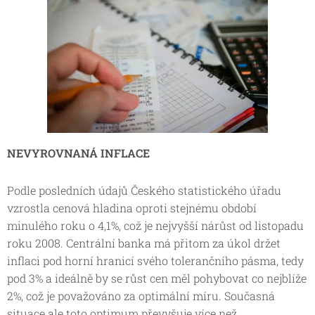
NEVYROVNANÁ INFLACE
Podle posledních údajů Českého statistického úřadu
vzrostla cenová hladina oproti stejnému období
minulého roku o 4,1%, což je nejvyšší nárůst od listopadu
roku 2008. Centrální banka má přitom za úkol držet
inflaci pod horní hranicí svého tolerančního pásma, tedy
pod 3% a ideálně by se růst cen měl pohybovat co nejblíže
2%, což je považováno za optimální míru. Současná
situace ale toto optimum převyšuje více než