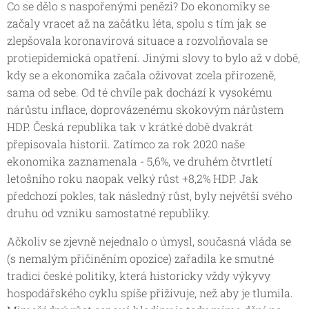
Co se dělo s naspořenými penězi? Do ekonomiky se
začaly vracet až na začátku léta, spolu s tím jak se
zlepšovala koronavirová situace a rozvolňovala se
protiepidemická opatření. Jinými slovy to bylo až v době,
kdy se a ekonomika začala oživovat zcela přirozeně,
sama od sebe. Od té chvíle pak dochází k vysokému
nárůstu inflace, doprovázenému skokovým nárůstem
HDP. Česká republika tak v krátké době dvakrát
přepisovala historii. Zatímco za rok 2020 naše
ekonomika zaznamenala - 5,6%, ve druhém čtvrtletí
letošního roku naopak velký růst +8,2% HDP. Jak
předchozí pokles, tak následný růst, byly největší svého
druhu od vzniku samostatné republiky.
Ačkoliv se zjevně nejednalo o úmysl, současná vláda se
(s nemalým přičiněním opozice) zařadila ke smutné
tradici české politiky, která historicky vždy výkyvy
hospodářského cyklu spíše přiživuje, než aby je tlumila.