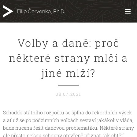
Filip Červenka, Ph.D.
Volby a daně: proč
některé strany mlčí a
jiné mlží?
08.07.2021
Schodek státního rozpočtu se šplhá do rekordních výšek
a ať už se po podzimních volbách sestaví jakákoliv vláda,
bude nucena řešit daňovou problematiku. Některé strany
ale přesto nejsou schopny otevřeně přiznat, jak chtějí