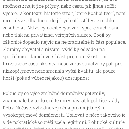
možnosti: najít jiné příjmy, nebo cestu jak jinde snížit
výdaje. V kontextu historie stran, které koalici tvoří, není
moc těžké odhadnout do jakých oblastí by se mohlo
zasahovat. Nelze vyloučit zvyšování spotřebních daní,
nebo tlak na privatizaci veřejných služeb. Obojí by
zákonitě dopadlo nejvíc na nejzranitelnější část populace.
Skupiny obyvatel s nižšími výdělky odvádějí na
spotřebních daních větší část příjmu než ostatní.
Privatizace části školství nebo zdravotnictví by pak pro
nízkopříjmové neznamenala vyšší kvalitu, ale pouze
horší (pokud vůbec nějakou) dostupnost.
Pokud by se výše zmíněné domněnky potvrdily,
znamenalo by to do určité míry návrat k politice vlády
Petra Nečase, výhodné zejména pro majetnější a
vysokopříjmové domácnosti. Usilovat o něco takového je
v demokratické soutěži zcela legitimní. Politické kultuře