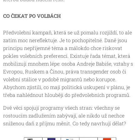
CO ČEKAT PO VOLBÁCH
Předvolební kampaň, která se už pomalu rozjíždí, to ale
zatím moc nereflektuje. Je to pochopitelné. Daně jsou
principu nepříjemné téma a málokdo chce riskovat
pokles volebních preferencí. Existuje řada témat, která
mobilizují mnohem lépe: osoba Andreje Babiše, vztahy s
Evropou, Ruskem a Čínou, práva transgender osob či
volební stálice v podobě migrantů nebo korupce.
Abychom zjistili, co mají politická uskupení v plánu, je
třeba nahlédnout hlouběji do předvolebních programů.
Dvě věci spojují programy všech stran: všechny se
rostoucím zadlužením zabývají, ale nikdo už nechce
sníženou daň z příjmu měnit. Co tedy navrhují dělat?