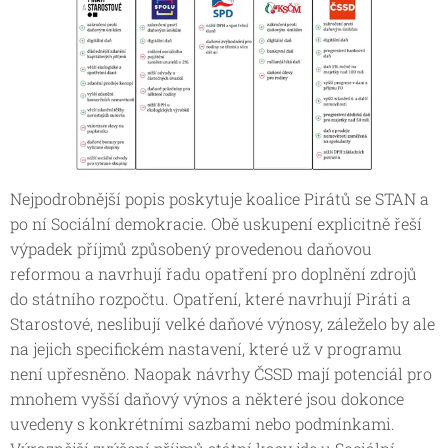
Nejpodrobnější popis poskytuje koalice Pirátů se STAN a
po ní Sociální demokracie. Obě uskupení explicitně řeší
výpadek příjmů způsobený provedenou daňovou
reformou a navrhují řadu opatření pro doplnění zdrojů
do státního rozpočtu. Opatření, které navrhují Piráti a
Starostové, neslibují velké daňové výnosy, záleželo by ale
na jejich specifickém nastavení, které už v programu
není upřesněno. Naopak návrhy ČSSD mají potenciál pro
mnohem vyšší daňový výnos a některé jsou dokonce
uvedeny s konkrétními sazbami nebo podmínkami.