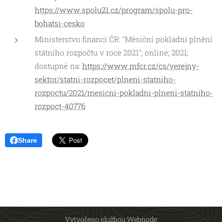
https://www.spolu21.cz/program/spolu-pro-
bohatsi-cesko
Ministerstvo financí ČR: "Měsíční pokladní plnění
státního rozpočtu v roce 2021"; online; 2021;
dostupné na:
https://www.mfcr.cz/cs/verejny-
sektor/statni-rozpocet/plneni-statniho-
rozpoctu/2021/mesicni-pokladni-plneni-statniho-
rozpoct-40776
Share
Vytvořeno službou
Webnode