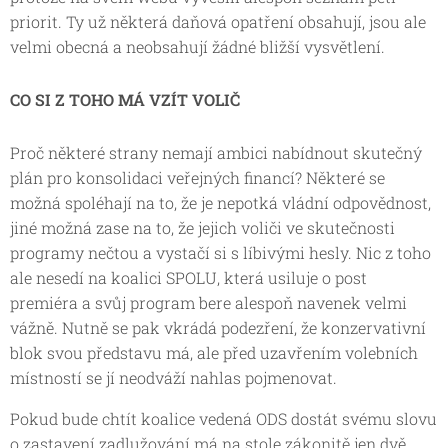
priorit. Ty už některá daňová opatření obsahují, jsou ale
velmi obecná a neobsahují žádné bližší vysvětlení.
CO SI Z TOHO MÁ VZÍT VOLIČ
Proč některé strany nemají ambici nabídnout skutečný
plán pro konsolidaci veřejných financí? Některé se
možná spoléhají na to, že je nepotká vládní odpovědnost,
jiné možná zase na to, že jejich voliči ve skutečnosti
programy nečtou a vystačí si s líbivými hesly. Nic z toho
ale nesedí na koalici SPOLU, která usiluje o post
premiéra a svůj program bere alespoň navenek velmi
vážně. Nutně se pak vkrádá podezření, že konzervativní
blok svou představu má, ale před uzavřením volebních
místností se jí neodváží nahlas pojmenovat.
Pokud bude chtít koalice vedená ODS dostát svému slovu
o zastavení zadlužování má na stole zákonitě jen dvě