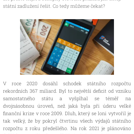
státní zadlužení řešit. Co tedy můžeme čekat?
V roce 2020 dosáhl schodek státního rozpočtu
rekordních 367 miliard. Byl to největší deficit od vzniku
samostatného státu a vyšplhal se téměř na
dvojnásobnou úroveň, než jaká byla při úderu velké
finanční krize v roce 2009. Dluh, který se loni vytvořil je
tak velký, že by pokryl čtvrtinu všech výdajů státního
rozpočtu z roku předešlého. Na rok 2021 je plánováno