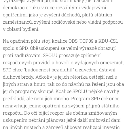
Výraznější zvýšení příjmů státní kasy jde u Sociální
demokracie ruku v ruce rozsáhlými výdajovými
opatřeními, jako je zvýšení důchodů, platů státních
zaměstnanců, zvýšení rodičovské nebo vládní podporou
v oblasti bydlení.
Na opačném pólu stojí koalice ODS, TOP09 a KDU-ČSL
spolu s SPD. Obě uskupení se velmi výrazně ohrazují
proti zadlužování. SPOLU prosazuje zpřísnění
rozpočtových pravidel a hovoří o výdajových omezeních,
SPD chce "budoucnost bez dluhů" a zavedení ústavní
dluhové brzdy. Ačkoliv je jejich rétorika ostřejší než u
jiných stran a hnutí, tak co do návrhů na řešení jsou oba
jejich programy skoupé. Koalice SPOLU nějaké návrhy
předkládá, ale není jich mnoho. Program SPD dokonce
nenavrhuje jediné opatření na zvýšení příjmů státního
rozpočtu. Do očí bijící rozpor ale oběma zmiňovaným
uskupením nebrání plánovat ještě další snižování daní
na jiných místech a zároveň slibovat realizaci investic