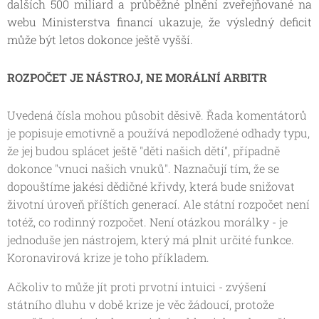
dalších 500 miliard a průběžné plnění zveřejňované na
webu Ministerstva financí ukazuje, že výsledný deficit
může být letos dokonce ještě vyšší.
ROZPOČET JE NÁSTROJ, NE MORÁLNÍ ARBITR
Uvedená čísla mohou působit děsivě. Řada komentátorů
je popisuje emotivně a používá nepodložené odhady typu,
že jej budou splácet ještě "děti našich dětí", případně
dokonce "vnuci našich vnuků". Naznačují tím, že se
dopouštíme jakési dědičné křivdy, která bude snižovat
životní úroveň příštích generací. Ale státní rozpočet není
totéž, co rodinný rozpočet. Není otázkou morálky - je
jednoduše jen nástrojem, který má plnit určité funkce.
Koronavirová krize je toho příkladem.
Ačkoliv to může jít proti prvotní intuici - zvýšení
státního dluhu v době krize je věc žádoucí, protože