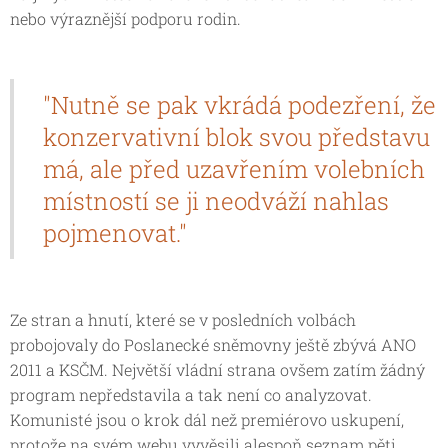
nebo výraznější podporu rodin.
"Nutně se pak vkrádá podezření, že
konzervativní blok svou představu
má, ale před uzavřením volebních
místností se ji neodváží nahlas
pojmenovat."
Ze stran a hnutí, které se v posledních volbách
probojovaly do Poslanecké sněmovny ještě zbývá ANO
2011 a KSČM. Největší vládní strana ovšem zatím žádný
program nepředstavila a tak není co analyzovat.
Komunisté jsou o krok dál než premiérovo uskupení,
protože na svém webu vyvěsili alespoň seznam pěti