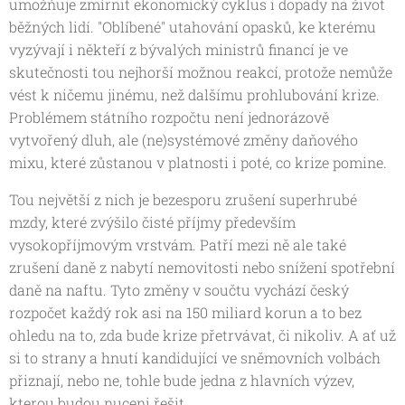
umožňuje zmírnit ekonomický cyklus i dopady na život
běžných lidí. "Oblíbené" utahování opasků, ke kterému
vyzývají i někteří z bývalých ministrů financí je ve
skutečnosti tou nejhorší možnou reakcí, protože nemůže
vést k ničemu jinému, než dalšímu prohlubování krize.
Problémem státního rozpočtu není jednorázově
vytvořený dluh, ale (ne)systémové změny daňového
mixu, které zůstanou v platnosti i poté, co krize pomine.
Tou největší z nich je bezesporu zrušení superhrubé
mzdy, které zvýšilo čisté příjmy především
vysokopříjmovým vrstvám. Patří mezi ně ale také
zrušení daně z nabytí nemovitosti nebo snížení spotřební
daně na naftu. Tyto změny v součtu vychází český
rozpočet každý rok asi na 150 miliard korun a to bez
ohledu na to, zda bude krize přetrvávat, či nikoliv. A ať už
si to strany a hnutí kandidující ve sněmovních volbách
přiznají, nebo ne, tohle bude jedna z hlavních výzev,
kterou budou nuceni řešit.