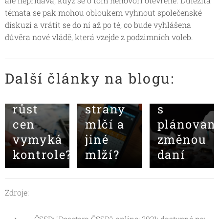
ale nepřidává, když se o tom nehovoří otevřeně. Důležitá
témata se pak mohou obloukem vyhnout společenské
diskuzi a vrátit se do ní až po té, co bude vyhlášena
08.07.2021
důvěra nové vládě, která vzejde z podzimních voleb.
Volby a
30.11.2020
daně:
Největšíc
Další články na blogu:
proč
5 rizik
17.09.2021
Proč se
některé
spojenýc
růst
strany
s
cen
mlčí a
plánovan
vymyká
jiné
změnou
kontrole?
mlží?
daní
Zdroje: